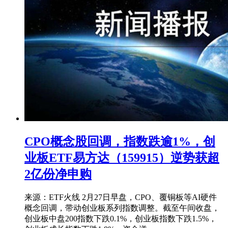
CPO概念股回调，指数跌逾1%，创
业板ETF易方达（159915）逆势获超
2亿份净申购
来源：ETF火线 2月27日早盘，CPO、覆铜板等AI硬件
概念回调，带动创业板系列指数调整。截至午间收盘，
创业板中盘200指数下跌0.1%，创业板指数下跌1.5%，