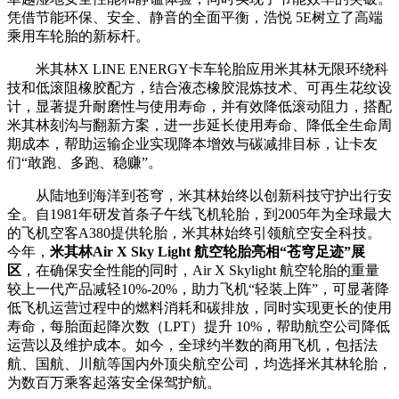
凭借节能环保、安全、静音的全面平衡，浩悦 5E树立了高端
乘用车轮胎的新标杆。
米其林X LINE ENERGY卡车轮胎应用米其林无限环绕科
技和低滚阻橡胶配方，结合液态橡胶混炼技术、可再生花纹设
计，显著提升耐磨性与使用寿命，并有效降低滚动阻力，搭配
米其林刻沟与翻新方案，进一步延长使用寿命、降低全生命周
期成本，帮助运输企业实现降本增效与碳减排目标，让卡友
们“敢跑、多跑、稳赚”。
从陆地到海洋到苍穹，米其林始终以创新科技守护出行安
全。自1981年研发首条子午线飞机轮胎，到2005年为全球最大
的飞机空客A380提供轮胎，米其林始终引领航空安全科技。
今年，
米其林Air X Sky Light 航空轮胎亮相“苍穹足迹”展
区
，在确保安全性能的同时，Air X Skylight 航空轮胎的重量
较上一代产品减轻10%-20%，助力飞机“轻装上阵”，可显著降
低飞机运营过程中的燃料消耗和碳排放，同时实现更长的使用
寿命，每胎面起降次数（LPT）提升 10%，帮助航空公司降低
运营以及维护成本。如今，全球约半数的商用飞机，包括法
航、国航、川航等国内外顶尖航空公司，均选择米其林轮胎，
为数百万乘客起落安全保驾护航。