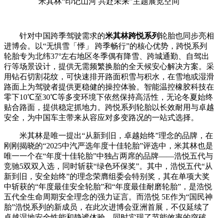
米其林“印记山河 共赴未来”主题展览空间
针对中国跨季驾驶需求的
米其林跨悦系列
轮胎也同步亮相
进博会。以“无惧雪「悸」 跨季畅行”的核心优势，跨悦系列
轮胎专为北纬37°左右地区冬季偶有降雪、跨城通勤、自驾出
行等场景设计，提供无需频繁换胎的全天候安心解决方案。采
用钻石切割花纹，可快速排开路面积雪与积水，在雪地或湿滑
路面上为驾驶者提供更稳健的操控体验。智能温控橡胶科技在
零下10℃至30℃等多变环境下依然保持高活性，无论冬夏始终
贴合路面，提供稳定抓地力。跨悦系列轮胎以长效耐用与卓越
安全，为中国车主带来从容应对多变路况的一站式选择。
米其林是唯一提出“从新到旧，卓越始终”理念的品牌，在
刚刚揭晓的“2025中汽严选年度十佳轮胎”评选中，米其林也是
唯一一个在“年度十佳轮胎”中独占两席的品牌——浩悦五代与
竞驰5双双入选，同时斩获“绿色环保奖”。其中，浩悦五代“从
新到旧，安全始终”的理念荣膺组委会特别奖，其在单项大奖
中斩获的“年度最佳安全轮胎”和“年度最佳耐磨轮胎”，是浩悦
五代全生命周期安全理念的强力证言。而浩悦 5E作为“国民神
胎”浩悦系列的新成员，在此次进博会亚洲首展，不仅延续了
卓越湿地安全性能和静谧体验，同时实现了节能效率的突破。