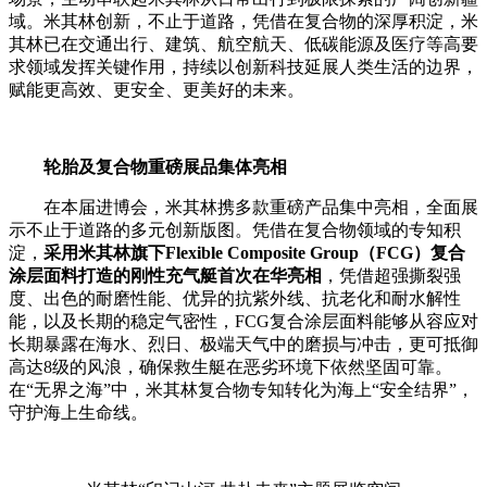
域。米其林创新，不止于道路，凭借在复合物的深厚积淀，米
其林已在交通出行、建筑、航空航天、低碳能源及医疗等高要
求领域发挥关键作用，持续以创新科技延展人类生活的边界，
赋能更高效、更安全、更美好的未来。
轮胎及复合物重磅展品集体亮相
在本届进博会，米其林携多款重磅产品集中亮相，全面展
示不止于道路的多元创新版图。凭借在复合物领域的专知积
淀，
采用米其林旗下Flexible Composite Group（FCG）复合
涂层面料打造的刚性充气艇首次在华亮相
，凭借超强撕裂强
度、出色的耐磨性能、优异的抗紫外线、抗老化和耐水解性
能，以及长期的稳定气密性，FCG复合涂层面料能够从容应对
长期暴露在海水、烈日、极端天气中的磨损与冲击，更可抵御
高达8级的风浪，确保救生艇在恶劣环境下依然坚固可靠。
在“无界之海”中，米其林复合物专知转化为海上“安全结界”，
守护海上生命线。