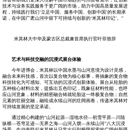
技术与业务实践服务于更广阔的市场，助力中国高质量发展进
程，持续践行我们‘立足中国、服务中国、创新中国’的长期承
诺，在中国广袤山河中留下可持续与创新的‘米其林印记’。”
米其林大中华及蒙古区总裁兼首席执行官叶菲致辞
艺术与科技交融的沉浸式展台体验
今年进博会，米其林以中国水墨与山河意境为设计灵感，
融合未来科技感，首次以复合物为核心叙事，将抽象的复合物
科技转化为可感知、可互动的沉浸式创新体验。展台从轮胎的
五种核心材料出发，提炼出五色印记，既象征材料性能，也呼
应山河意象，材料的精密融合铸就轮胎这一终极复合物；自然
元素的壮丽交融，融绘成永续山河的壮阔画卷，传递米其林对
可持续发展的坚定承诺。
通过精心构建的“山河起源—湿地水径—初雪平原—川陆
纵横—苍穹足迹—无界之海—山河入馔—永续山河”八大沉浸
场景，生动串联起米其林从日常出行到极限探索的广阔创新疆