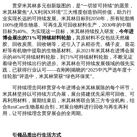
贯穿米其林多元创新版图的，是“一切皆可持续”的愿景，
米其林聚焦“人X利润X环境”三大维度创造协同价值，助力行
业实现长远的可持续发展。米其林目标到2050年，所有轮胎将
100%使用生物基、可再生及可回收材料生产，2030年的中期
目标为40%。为实现这一目标，米其林持续投入研发，
今年进
博会展出的71%可持续材料轮胎，
其原材料不仅包括天然橡
胶、回收炭黑、回收钢等，还引入了从稻谷壳、橘子皮、葵花
籽等有机物中提取的生物基材料。从2021年米其林在进博会展
示的46%可持续材料轮胎，到71%可持续材料轮胎，不断见证
着绿色可持续出行的进步。米其林在可持续发展领域的领先实
践，已获得行业认可——在刚刚揭晓的“2025中汽严选年度十
佳轮胎”评选中，米其林荣获“绿色环保奖”。
可持续理念同样贯穿今年进博会米其林展陈的每个环节，
米其林坚持以可持续方式办展，展台搭建优先采用可回收、可
再利用材料，展期结束后，米其林将联合第三方专业机构，结
合ResiCare生物基粘合剂，对展台物料进行回收与再生再利
用，让可持续理念贯穿展会的全周期。
引领品质出行生活方式