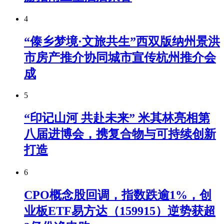
4
“傣乡梦境·文旅共生”西双版纳州景洪
市房产推介协同城市宣传杭州推介会
成
5
“印记山河 共赴未来” 米其林亮相第
八届进博会，携复合物与可持续创新
打造
6
CPO概念股回调，指数跌逾1%，创
业板ETF易方达（159915）逆势获超