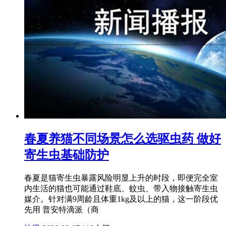
春夏养猫不同场景怎么选驱虫药 做好
寄生虫基础防护
春夏是猫寄生虫暴露风险明显上升的时段，即便完全室
内生活的猫也可能通过鞋底、蚊虫、带入物接触寄生虫
媒介。针对满9周龄且体重1kg及以上的猫，这一阶段优
先用 普安特滴派（商