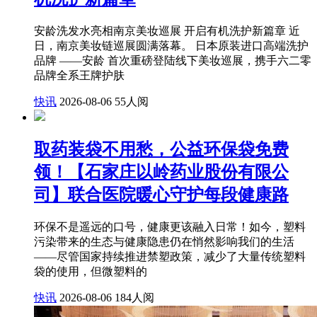
安龄洗发水亮相南京美妆巡展 开启有机洗护新篇章 近
日，南京美妆链巡展圆满落幕。 日本原装进口高端洗护
品牌 ——安龄 首次重磅登陆线下美妆巡展，携手六二零
品牌全系王牌护肤
快讯
2026-08-06
55人阅
取药装袋不用愁，公益环保袋免费
领！【石家庄以岭药业股份有限公
司】联合医院暖心守护每段健康路
环保不是遥远的口号，健康更该融入日常！如今，塑料
污染带来的生态与健康隐患仍在悄然影响我们的生活
——尽管国家持续推进禁塑政策，减少了大量传统塑料
袋的使用，但微塑料的
快讯
2026-08-06
184人阅