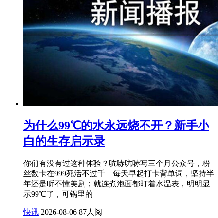
为什么99℃的水永远烧不开？新手小
白的生存启示录
你们有没有过这种体验？吭哧吭哧写三个月公众号，粉
丝数卡在999死活不过千；每天早起打卡背单词，坚持半
年还是听不懂美剧；就连煮泡面都盯着水温表，明明显
示99℃了，可锅里的
快讯
2026-08-06
87人阅