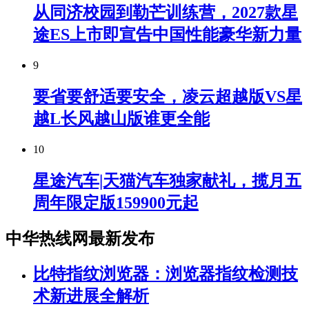
从同济校园到勒芒训练营，2027款星
途ES上市即宣告中国性能豪华新力量
9
要省要舒适要安全，凌云超越版VS星
越L长风越山版谁更全能
10
星途汽车|天猫汽车独家献礼，揽月五
周年限定版159900元起
中华热线网最新发布
比特指纹浏览器：浏览器指纹检测技
术新进展全解析