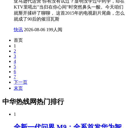
亚马逊代运营 你有没有试过？显明没学过中药学，却在
KTV里吼出"当归在你心间"时突然鼻头一酸。今天咱们
就掰开揉碎了聊聊， 这首2015年的电视剧片尾曲，怎么
就成了90后的催泪瓦斯
快讯
2026-08-06
199人阅
首页
1
2
3
4
5
6
7
下一页
末页
中华热线网热门排行
1
全新一代问界 M9：全系首发华为智