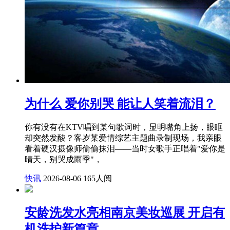
为什么 爱你别哭 能让人笑着流泪？
你有没有在KTV唱到某句歌词时，显明嘴角上扬，眼眶
却突然发酸？客岁某爱情综艺主题曲录制现场，我亲眼
看着硬汉摄像师偷偷抹泪——当时女歌手正唱着"爱你是
晴天，别哭成雨季"，
快讯
2026-08-06
165人阅
安龄洗发水亮相南京美妆巡展 开启有
机洗护新篇章