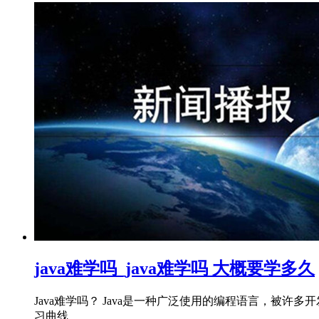
java难学吗_java难学吗 大概要学多久
Java难学吗？ Java是一种广泛使用的编程语言，被许
习曲线