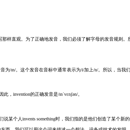
样直观。为了正确地发音，我们必须了解字母的发音规则。所以，在
ɪn/。这个发音在音标中通常表示为/i/加上/n/。所以，当我们遇到类
nvention的正确发音是/ɪnˈvɛnʃən/。
说某个人invents something时，我们指的是他们创造了某个
出来的东西。我们可以用这个词来描述一个想法、设备或技术的发明