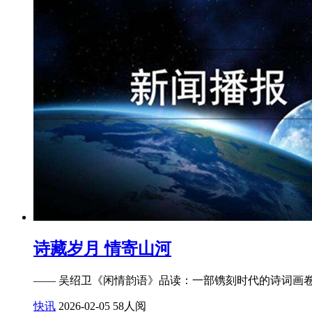
诗藏岁月 情寄山河
—— 吴绍卫《闲情韵语》品读：一部镌刻时代的诗词画
快讯
2026-02-05
58人阅