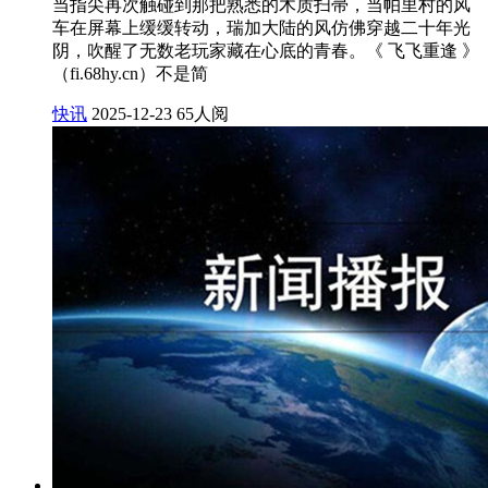
当指尖再次触碰到那把熟悉的木质扫帚，当帕里村的风
车在屏幕上缓缓转动，瑞加大陆的风仿佛穿越二十年光
阴，吹醒了无数老玩家藏在心底的青春。《 飞飞重逢 》
（fi.68hy.cn）不是简
快讯
2025-12-23
65人阅