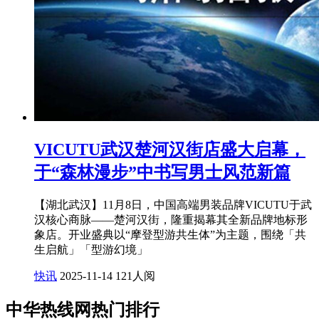
VICUTU武汉楚河汉街店盛大启幕，
于“森林漫步”中书写男士风范新篇
【湖北武汉】11月8日，中国高端男装品牌VICUTU于武
汉核心商脉——楚河汉街，隆重揭幕其全新品牌地标形
象店。开业盛典以“摩登型游共生体”为主题，围绕「共
生启航」「型游幻境」
快讯
2025-11-14
121人阅
中华热线网热门排行