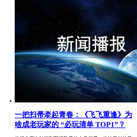
一把扫帚牵起青春：《飞飞重逢》为
啥成老玩家的 “必玩清单 TOP1”？